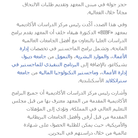
حجز جولة في مبنى المعهد وتقديم طلبات الالتحاق
مجاناً خلال الفعالية.
وفي هذا الصدد، أكّدت رئيس مركز الدراسات الأكاديمية
بمعهد «BIBF» الدكتورة هيفاء خلف أن المعهد يقدم برامج
الدراسات العليا بالتعاون مع أفضل الجامعات العالمية
المانحة، وتشمل برامج الماجستير في تخصصات
إدارة
الأعمال
،
والموارد البشرية
، و
التمويل
من
جامعة ديبول
بشيكاغو، بالإضافة إلى
البرنامج التنفيذي للماجستير في
إدارة الأعمال
،
وماجستير التكنولوجيا المالية
من
جامعة
ستراثكلايد
الأسكتلندية.
وأشارت رئيس مركز الدراسات الأكاديمية أن جميع البرامج
الأكاديمية المقدمة من المعهد معترف بها من قبل مجلس
التعليم العالي في المملكة، وتؤدي إلى المؤهلات
المقدمة من قبل أرقى وأفضل الجامعات البريطانية
والأمريكية، حيث يمكن للطلبة الحصول على شهادة
عالمية من خلال دراستهم في البحرين.