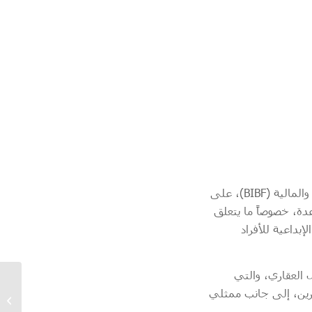
أكد السيد أحمد نعيمي، الرئيس التنفيذي للعمليات في معهد البحرين للدراسات المصرفية والمالية (BIBF)، على
عدة، خصوصاً ما يتعلق
إبداعية للأفراد
 العقاري، والتي
Chief Operations
ين، إلى جانب ممثلي
Officer at the BIBF:
Bahrain offers an ideal