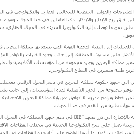
تشريعات والقوانين المنظمة للمجالين العقاري والتكنولوجي في ال
 خلق روح الإبداع والابتكار لدى العاملين في هذا المجال، وهو ما فت
على دمج ما توصلت إليه التكنولوجيا الحديثة في المجال العقاري،
سويق.
للعمليات إلى البنية التحتية القوية التي تتمتع بها مملكة البحرين ف
الأفضل على مستوى المنطقة، إلى جانب وجود الخبرات والكوادر المؤهل
 تتميز مملكة البحرين بوجود مجموعة من المؤسسات الأكاديمية والتعل
خريج طلبة متميزين في القطاع التكنولوجي.
ي إلى جهود حكومة مملكة البحرين في دعم التحول الرقمي بمختل
توفير مجموعة من الحزم التأهيلية لهذه المؤسسات، إلى جانب تشجيع
ويات عالية من التقدم في هذا المجال.
واختتم نعيمي مشاركته بالإشارة إلى دور معهد BIBF في دعم جهود ال
تدريبية تعمل على دمج التكنولوجيا الحديثة في مختلف القطاعات الاق
ها من فوائد سيكون لها أثرها الواضح على أداء هذه القطاعات في الم