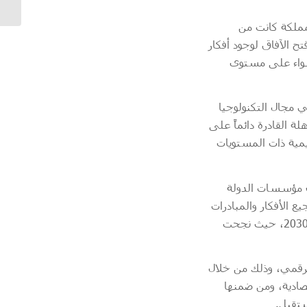
environment for...
مملكة كانت من
ح الآفاق لوجود أفكار
 سواء على مستوى
ي مجال التكنولوجيا
ة القادرة دائماً على
يمية ذات المستويات
ف مؤسسات الدولة
 الأفكار والمبادرات
المؤسسية والفردية، ضمن خطط وبرامج مدروسة تتوافق مع رؤية مملكة البحرين الاقتصادية 2030، حيث نجحت
مملكة في التحول الرقمي، وذلك من خلال
تصادية، ومن ضمنها
ستقبل.