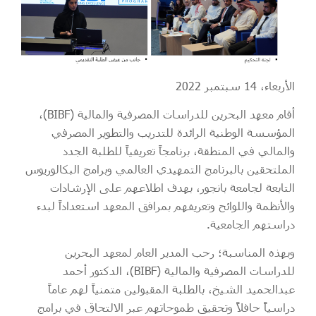
الأربعاء، 14 سبتمبر 2022
أقام معهد البحرين للدراسات المصرفية والمالية (BIBF)،
المؤسسة الوطنية الرائدة للتدريب والتطوير المصرفي
والمالي في المنطقة، برنامجاً تعريفياً للطلبة الجدد
الملتحقين بالبرنامج التمهيدي العالمي وبرامج البكالوريوس
التابعة لجامعة بانجور، بهدف اطلاعهم على الإرشادات
والأنظمة واللوائح وتعريفهم بمرافق المعهد استعداداً لبدء
دراستهم الجامعية.
وبهذه المناسبة؛ رحب المدير العام لمعهد البحرين
للدراسات المصرفية والمالية (BIBF)، الدكتور أحمد
عبدالحميد الشيخ، بالطلبة المقبولين متمنياً لهم عاماً
دراسياً حافلاً وتحقيق طموحاتهم عبر الالتحاق في برامج