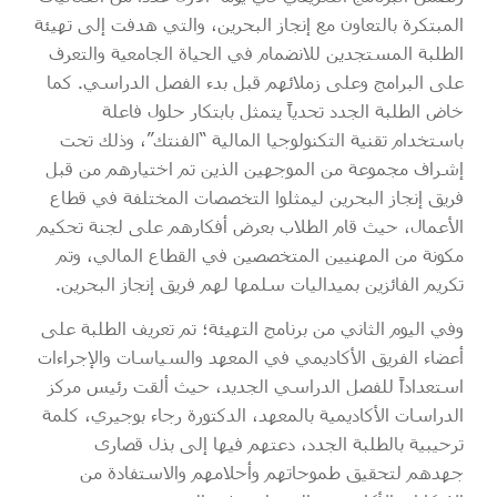
المبتكرة بالتعاون مع إنجاز البحرين، والتي هدفت إلى تهيئة
الطلبة المستجدين للانضمام في الحياة الجامعية والتعرف
على البرامج وعلى زملائهم قبل بدء الفصل الدراسي. كما
خاض الطلبة الجدد تحدياً يتمثل بابتكار حلول فاعلة
باستخدام تقنية التكنولوجيا المالية “الفنتك”، وذلك تحت
إشراف مجموعة من الموجهين الذين تم اختيارهم من قبل
فريق إنجاز البحرين ليمثلوا التخصصات المختلفة في قطاع
الأعمال، حيث قام الطلاب بعرض أفكارهم على لجنة تحكيم
مكونة من المهنيين المتخصصين في القطاع المالي، وتم
تكريم الفائزين بميداليات سلمها لهم فريق إنجاز البحرين.
وفي اليوم الثاني من برنامج التهيئة؛ تم تعريف الطلبة على
أعضاء الفريق الأكاديمي في المعهد والسياسات والإجراءات
استعداداً للفصل الدراسي الجديد، حيث ألقت رئيس مركز
الدراسات الأكاديمية بالمعهد، الدكتورة رجاء بوجيري، كلمة
ترحيبية بالطلبة الجدد، دعتهم فيها إلى بذل قصارى
جهدهم لتحقيق طموحاتهم وأحلامهم والاستفادة من