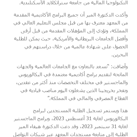
التكنولوجيا المالية من جامعة ستراثكلايد الأسكتلندية.
وأكدت الدكتورة المير أن جميع البرامج الأكاديمية المقدمة
من المعهد معترف بها من قبل مجلس التعليم العالي في
المملكة، وتؤدي إلى المؤهلات المقدمة من قبل أرقى
وأفضل الجامعات البريطانية والأمريكية، حيث يمكن للطلبة
الحصول على شهادة عالمية من خلال دراستهم في
البحرين.
وأضافت: “نسعد بالتعاون مع الجامعات العالمية والجهات
المانحة لتقديم برامج أكاديمية معتمدة في البكالوريوس
والماجستير في مختلف التخصصات منذ أكثر من عقدين،
ونفخر بخريجينا الذين يشغلون اليوم مناصب قيادية في
القطاع المصرفي والمالي في المملكة.”
هذا ويستمر تسجيل الطلبة المستجدين لبرامج
البكالوريوس لغاية 31 أغسطس 2023، وبرامج الماجستير
لغاية 31 سبتمبر 2023، وقد دعت الدكتورة هيفاء المير
الطلبة إلى متابعة مستجدات المعهد عبر شبكات التواصل