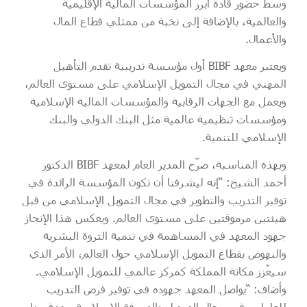
وسط حضور قادة أبرز المؤسسات المالية الإقليمية
والعالمية، بالإضافة إلى نخبة من ممثلي قطاع المال
والأعمال.
ويعتبر معهد BIBF أول مؤسسة تدريبية تقدم التأهيل
المهني في مجال التمويل الإسلامي على مستوى العالم،
ويعمل مع الجهات الرقابية والمؤسسات المالية الإسلامية
ومؤسسات تنظيمية عالمية مثل البنك الدولي والبنك
الإسلامي للتنمية.
وبهذه المناسبة، صرّح المدير العام لمعهد BIBF الدكتور
أحمد الشيخ: “إنه ليشرفنا أن نكون المؤسسة الرائدة في
توفير التدريب والتطوير في مجال التمويل الإسلامي من قبل
هيئتين مرموقتين على مستوى العالم. ويعكس هذا الإنجاز
جهود المعهد في المساهمة في تنمية الثروة البشرية
والنهوض بقطاع التمويل الإسلامي حول العالم، الأمر الذي
سيعّزز مكانة المملكة كمركز عالمي للتمويل الإسلامي.
وأضاف: “يواصل المعهد جهوده في توفير فرص التدريب
للعاملين في مجال التمويل والصيرفة الإسلامية، بهدف بناء