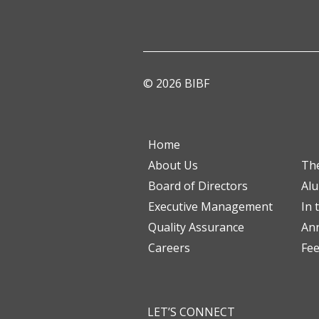
© 2026 BIBF
Home
About Us
Th
Board of Directors
Al
Executive Management
In 
Quality Assurance
Ann
Careers
Fe
LET’S CONNECT