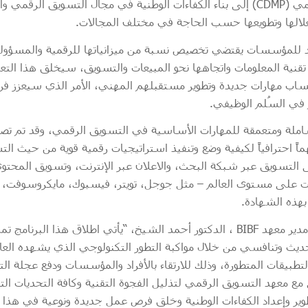
المعتمد للتسويق الرقمي (CDMP) إلى بناء الكفاءات الوطنية في مجال التسويق 
غلالها وتطويعها حسب الحاجة في مختلف المجالات.
د للمؤسسات يقتضي تخصيص نسبة من ميزانياتها للرقمية والمسؤوليا
قنية المعلومات واتجاهها نحو المبيعات والتسويق، سيخلق هذا التع
اب مهارات جديدة وتطوير مستقبلهم المهني، الأمر الذي سيعزز فر
 في السُلم الوظيفي.
شاملة ومتعمقة للمهارات الأساسية في التسويق الرقمي، وقد تم ت
ً احترافياً لكيفية وضع وتنفيذ استراتيجيات رقمية قوية من حيث ال
 التسويق عبر شبكة البحث، والاعلان عبر الإنترنت، وتسويق المحتو
ت على مستوى العالم – مثل جوجل، تويتر، فيسبوك، مايكروسوفت، كو
بهذه الشهادة.
وبهذه المناسبة، صرّح مدير معهد BIBF ، الدكتور أحمد الشيخ، “يأتي اطلاق هذا ال
اد حديث وتنافسي من خلال مواكبة التطور التكنولوجي الذي يشهده العالم
لتطبيقات المتطورة، وذلك للارتقاء بالأفراد والمؤسسات ودفع عجلة التن
مع معهد التسويق الرقمي لتذليل الفجوة التقنية وكافة التحديات التي
 وإعداد الكفاءات الوطنية وخلق فرص عمل جديدة ونوعية في هذا ا