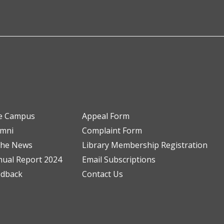
e Campus
Appeal Form
umni
Complaint Form
the News
Library Membership Registration
ual Report 2024
Email Subscriptions
edback
Contact Us