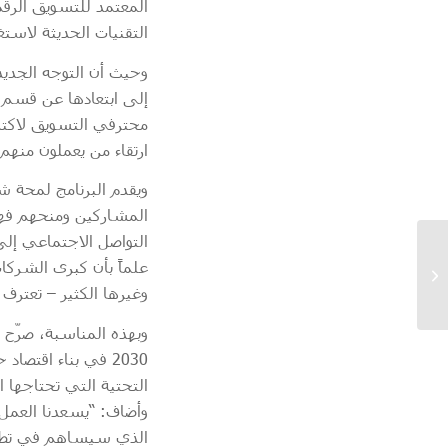
التقنيات الحديثة لاست
وحيث أن التوجه الجدي
إلى ابتعادها عن قسم ت
محترفي التسويق لاكتس
ارتقاء من يعملون منهم
ويقدم البرنامج لمحة 
المشاركين ومنحهم فهما
التواصل الاجتماعي إلى
علماً بأن كبرى الشركا
وغيرها الكثير – تعترف 
2030 في بناء اقتص
التحتية التي تحتاجها ا
وأضاف: “يسعدنا العمل 
الذي سيساهم في تطوير