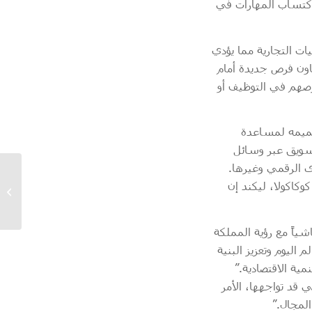
الرقمي واكتساب المهارات في
ت التجارية مما يؤدي
اون فرص جديدة أمام
صهم في التوظيف أو
صميمه لمساعدة
تسويق عبر وسائل
ى الرقمي وغيرها.
The BIBF awards the
كاكولا، ليكند إن
Graduates of Bangor
University
برنامج تماشياً مع رؤية المملكة
 اليوم وتعزيز البنية
مية الاقتصادية.”
 قد تواجهها، الأمر
لمجال.”