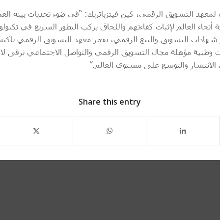
لمعهد التسويق الرقمي، كين فيتزباتريك: “في ضوء تحديات بيئة العم
أنحاء العالم لإثبات كفاءتهم واللحاق بركب التطور السريع في تكنول
ار شهادات التسويق والبيع الرقمي، يفخر معهد التسويق الرقمي با
لبناء قدرات وطنية مؤهلة مجال التسويق الرقمي والتواصل الاجتماعي ترقى 
الانتشار والتوسع على مستوى العالم.”
Share this entry