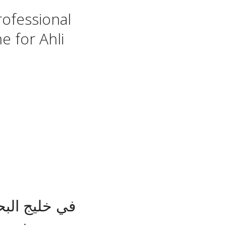
ofessional
e for Ahli
في خليج البح
الدولية – المنطق BIBF مبنى معهد