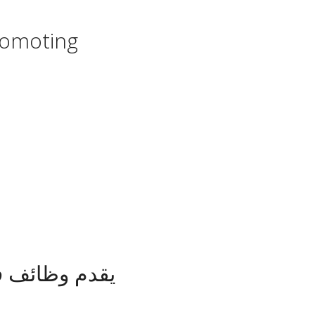
romoting
يقدم وظائف فع