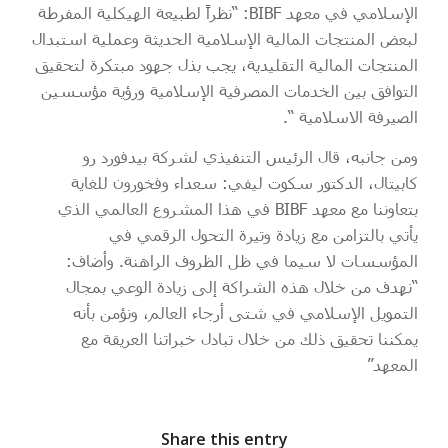
الإسلامي في معهد BIBF: “نظراً لطبيعة الهيكلية المفرطة
لبعض المنتجات المالية الإسلامية الحديثة وعملية استبدال
المنتجات المالية التقليدية، يجب بذل جهود مبتكرة لتحقيق
التوافق بين الخدمات المصرفية الإسلامية ورؤية مؤسسين
الصيرفة الاسلامية “.
ومن جانبه، قال الرئيس التنفيذي لشركة بيدفورد رو
كابيتال، الدكتور سكوت ليفي: سعداء وفخورون للغاية
بتعاوننا مع معهد BIBF في هذا المشروع العالمي الذي
يأتي بالتزامن مع زيادة وتيرة التحول الرقمي في
المؤسسات لا سيما في ظل الظروف الراهنة. وأضاف:
“نهدف من خلال هذه الشراكة إلى زيادة الوعي بمجال
التمويل الإسلامي في شتى أرجاء العالم، ونؤمن بأنه
يمكننا تحقيق ذلك من خلال تبادل خبراتنا العريقة مع
المعهد”
Share this entry