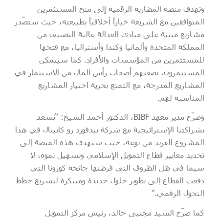
وتهدف منصة المضاربة الرقمية إلى منح المستثمرين
المتوافقين مع الشريعة خياراً أخلاقياً بطبيعته، حيث ستصّدر
مشاريع مبنية على مبادئ العدالة عالية التصنيف من
المملكة المتحدة وألمانيا وكندا وأستراليا، مع فتحها
للمستثمرين من المؤسسات والأفراد. كما سيتمكن
المستثمرون، بصفتهم أصحاب رأس المال من الاستثمار في
المشاريع المدرجة، مع التمتع بحرية اختيار المشاريع
المناسبة لهم.
وصرّح مدير معهد BIBF، الدكتور أحمد الشيخ: “نسعد
بشراكتنا الإستراتيجية مع شركة بيدفورد رو كابيتال في هذا
المشروع الفريد من نوعه، حيث ستهدف هذه المنصة إلى
تحديد معايير قطاع التمويل الإسلامي وتسهيل نموه، لا
سيما في ظل الظروف التي فرضتها جائحة كورونا التي
دفعت القطاع إلى تطوير حلول جديدة ومبتكرة لتسريع خطط
التحول الرقمي.”
كما صرّح السيد مجتبى خالد، رئيس مركز التمويل