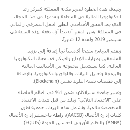
وتهدف هذه الخطوة لتعزيز مكانة المملكة كمركز رائد
للتكنولوجيا المالية في المنطقة وتقدمها في هذا المجال
الذي يعد المحور الأساسي لتطور العمل المصرفي والمالي
في المملكة. ومن المقرر أن تبدأ أول دفعة لهذه السنة في
سبتمبر 2019 ولمدة 12 شهراً.
ويقدم البرنامج منهجاً أكاديمياً ثرياً إضافةً إلى تزويد
الملتحقين بمهارات الإبداع والابتكار في مجال التكنولوجيا
المالية. كما سيشمل مجموعة من الأساليب المالية
والبرمجة وتحليل البيانات واللوائح والتكنولوجيا، بالإضافة
إلى تطبيقات تقنية البلوك تشين (Blockchain).
وتعتبر جامعة ستراثكلايد ضمن 1% في العالم الحاصلة
على “الاعتماد الثلاثي” وذلك من قبل هيئات الاعتماد
المتخصصة عالمياً، وتشمل هذه الهيئات جمعية تطوير
كليات إدارة الأعمال (AACSB)، رابطة ماجستير إدارة الأعمال
(AMBA) والنظام الأوروبي لتحسين الجودة (EQUIS).