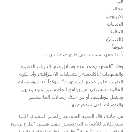
في
مجال
تكنولوجيا
الخدمات
المالية
(الفنتك)،
منوهاً
بأن المعهد مستمر في طرح هذه الدورات.
وقال “المعهد يعتمد عدة وسائل منها الدورات القصيرة
والشهادات الأكاديمية والشهادات الاحترافية، وأن يكون
التدريب على جميع المستويات”، مؤكداً أن المؤسسات
المالية ستستفيد من برنامج الماجستير سواء بتدريب
وتأهيل موظفيها، أو من خلال رسالات الماجستير
والتوصيات التي ستخرج بها.
من جانبه، قال العميد المساعد والمدير التنفيذي لكلية
ستراثكلايد للأعمال، البروفيسور ديفيد هيلير: “يطرح برنامج
الماجستير في “الفنتك” نظرة شمولية للنظام المالي؛