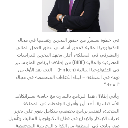
في خطوة ستعزّز من حضور البحرين وتقدمها في مجال
التكنولوجيا المالية كمحور أساسي لتطور العمل المالي
والمصرفي في المملكة، أعلن معهد البحرين للدراسات
المصرفية والمالية (BIBF) عن إطلاقه لبرنامج الماجستير
في التكنولوجيا المالية (FinTech) – الذي يعد الأول من
نوعه في المنطقة – لبناء الكفاءات المتخصصة في مجال
“الفنتك”.
ويأتي إطلاق هذا البرنامج بالتعاون مع جامعة ستراثكلايد
الأسكتلندية، أحد أبرز وأعرق الجامعات في المملكة
المتحدة، لتقديم برنامج تخصصي متكامل يقوم على تعزيز
قدرات الابتكار والإبداع في قطاع التكنولوجيا المالية، وتأهيل
صف ريادي في المنطقة من الكوارد البحرينية المتخصصة.