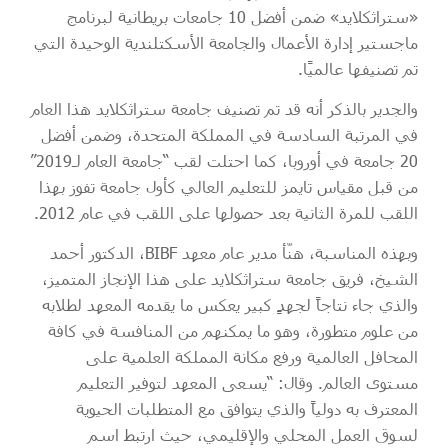
«ستراثكلايد» ضمن أفضل 10 جامعات بريطانية لبرنامج
ماجستير إدارة الأعمال والجامعة الأسكتلندية الوحيدة التي
تم تصنيفها عالميًا.
والجدير بالذكر أنه قد تم تصنيف جامعة ستراثكلايد هذا العام
في المرتبة السادسة في المملكة المتحدة، وضمن أفضل
20 جامعة في أوروبا، كما احتلت لقب “جامعة العام لـ2019”
من قبل مقياس تايمز للتعليم العالي كأول جامعة تفوز بهذا
اللقب للمرة الثانية بعد حصولها على اللقب في عام 2012.
وبهذه المناسبة، هنّأ مدير عام معهد BIBF، الدكتور أحمد
الشيخ، فريق جامعة ستراثكلايد على هذا الإنجاز المتميز،
والذي جاء نتاجاً لجهدٍ كبير يعكس ما يقدمه المعهد لطلابه
من علوم متطورة، وهو ما يمكنهم من المنافسة في كافة
المحافل العالمية ورفع مكانة المملكة العلمية على
مستوى العالم. وقال: “يسعى المعهد لتوفير التعليم
المعترف به دولياً والذي يتوافق مع المتطلبات الحيوية
لسوق العمل المحلي والإقليمي، حيث ارتبط اسم