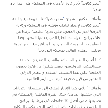
“ستراثكلايد” بأبرز قادة الأعمال في المملكة على مدار 25
عام.”
وأضاف الدكتور الشيخ:
“
نفخر بشراكتنا العريقة مع جامعة
“ستراثكلايد، لإعداد قيادات مؤهلة في المملكة وإتاحة
الفرصة لهم في الحصول على تجربة تعليمية فريدة من
خلال برامج الدراسات العليا التي يقدمها المعهد وفقاً
لمعايير ضمان جودة التعليم، وبما يتوافق مع استراتيجية
مجلس التعليم العالي بمملكة البحرين.”
كما أعرب المدير المساعد والعميد التنفيذي لجامعة
ستراثكلايد، البروفيسور ديفيد هيلير: عن فخره بحصول
الجامعة على هذا التصنيف المتقدم والتقدير الدولي
المتميز من قبل صحيفة فايننشل تايمز العالمية.
وأضاف: ” يأتي هذا الإنجاز ليضاف إلى سلسلة الإنجازات
التي حققتها الجامعة خلال الفترة الماضية والمتمثلة في
تصنيفها ضمن أفضل 10 جامعات في بريطانيا لبرنامج
الماجستير في إدارة الأعمال؛ الأمر الذي يعكس المكانة